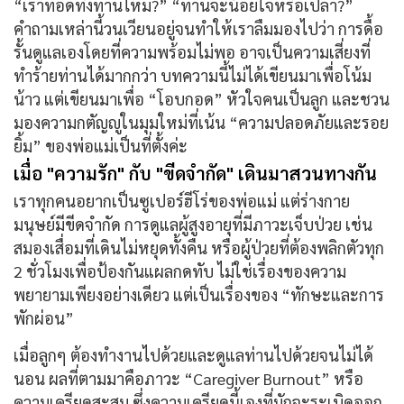
“เราทอดทิ้งท่านไหม?” “ท่านจะน้อยใจหรือเปล่า?”
คำถามเหล่านี้วนเวียนอยู่จนทำให้เราลืมมองไปว่า
การดื้อ
รั้นดูแลเองโดยที่ความพร้อมไม่พอ อาจเป็นความเสี่ยงที่
ทำร้ายท่านได้มากกว่า
บทความนี้ไม่ได้เขียนมาเพื่อโน้ม
น้าว แต่เขียนมาเพื่อ “โอบกอด” หัวใจคนเป็นลูก และชวน
มองความกตัญญูในมุมใหม่ที่เน้น “ความปลอดภัยและรอย
ยิ้ม” ของพ่อแม่เป็นที่ตั้งค่ะ
เมื่อ "ความรัก" กับ "ขีดจำกัด" เดินมาสวนทางกัน
เราทุกคนอยากเป็นซูเปอร์ฮีโร่ของพ่อแม่ แต่ร่างกาย
มนุษย์มีขีดจำกัด การดูแลผู้สูงอายุที่มีภาวะเจ็บป่วย เช่น
สมองเสื่อมที่เดินไม่หยุดทั้งคืน หรือผู้ป่วยที่ต้องพลิกตัวทุก
2 ชั่วโมงเพื่อป้องกันแผลกดทับ ไม่ใช่เรื่องของความ
พยายามเพียงอย่างเดียว แต่เป็นเรื่องของ
“ทักษะและการ
พักผ่อน”
เมื่อลูกๆ ต้องทำงานไปด้วยและดูแลท่านไปด้วยจนไม่ได้
นอน ผลที่ตามมาคือภาวะ “Caregiver Burnout” หรือ
ความเครียดสะสม ซึ่งความเครียดนี้เองที่มักจะระเบิดออก