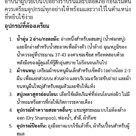
อาบน้ำผู้ป่วยเป็นไปอย่างราบรื่นและปลอดภัย ก่อนเริ่มต้น
ควรเตรียมอุปกรณ์ทุกอย่างให้พร้อมและวางไว้ในตำแหน่ง
ที่หยิบใช้ง่าย
อุปกรณ์ที่ต้องเตรียม
น้ำอุ่น 2 อ่าง/กะละมัง:
อ่างหนึ่งสำหรับผสมสบู่ (น้ำฟอกสบู่)
และอีกอ่างสำหรับน้ำสะอาดเพื่อล้างตัว (น้ำล้าง) อุณหภูมิของ
น้ำควรอยู่ที่ประมาณ 37-43 องศาเซลเซียส หรือทดสอบด้วย
หลังมือของผู้ดูแลให้รู้สึกอุ่นสบาย ไม่ร้อนจนเกินไป
ผ้าขนหนู:
เตรียมผ้าขนหนูผืนเล็กสำหรับเช็ดตัว (อย่างน้อย 2-3
ผืน เพื่อแยกส่วนบน ส่วนล่าง และบริเวณอวัยวะขับถ่าย) และผ้า
ขนหนูผืนใหญ่สำหรับคลุมตัวและซับให้แห้ง
สบู่เหลวสูตรอ่อนโยน:
เลือกใช้ผลิตภัณฑ์ที่อ่อนโยนต่อผิว ไม่มี
น้ำหอมหรือสารที่ก่อให้เกิดการระคายเคือง
อุปกรณ์ทำความสะอาดอื่นๆ:
แชมพูสระผมแบบไม่ต้องล้าง
ออก (Dry Shampoo), ฟองน้ำ, สำลี, ผ้าก๊อซ
อุปกรณ์ป้องกัน:
ถุงมือยางแบบใช้แล้วทิ้ง, ผ้ากันเปื้อนสำหรับผู้
ดูแล