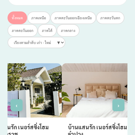
ทั้งหมด
ภาคเหนือ
ภาคตะวันออกเฉียงเหนือ
ภาคตะวันตก
ภาคตะวันออก
ภาคใต้
ภาคกลาง
▼
สาขาโคราช
สาขาลำปาง
‹
›
แสนรัก เนอร์สซิ่งโฮม
บ้านแสนรัก เนอร์สซิ่งโฮม
าโคราช
ลำปาง