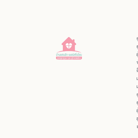
ผ
ผ
ส